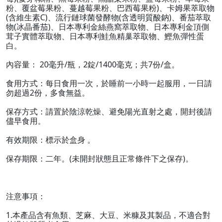
粉、覆盆莓果粉、蔓越莓果粉、巴西莓果粉)、卡姆果萃取物
(含維生素C)、流行鏈球菌發酵物(含透明質酸鈉)、番茄萃取
物(冰晶番茄)、日本專利金絲燕窩萃取物、日本專利金頂側
茸子實體萃取物、日本專利鮭魚精巢萃取物、鰹魚彈性蛋
白。
內容量： 20毫升/瓶，2錠/1400毫克；共7份/盒。
食用方式：每日食用一次，於睡前一小時一起服用，一日請
勿超過2份，多食無益。
保存方式：請置於陰涼乾燥、避免陽光直射之處，開封後請
儘早食用。
有效期限：標示於盒身 。
保存期限：二年。(未開封狀態且正常條件下之保存)。
注意事項：
1.本產品含有魚類、芝麻、大豆、米糠及其製品，不適合對