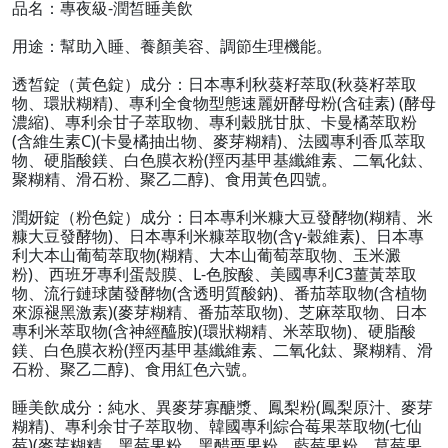
品名：專夜級-潤皙睡美飲
用途：幫助入睡、養顏美容、調節生理機能。
透皙錠（黃色錠）成分：日本專利秋葵籽萃取(秋葵籽萃取
物、環狀糊精)、專利全食物型態速麗妍酵母粉(含硅素) (酵母
濃縮)、專利余甘子萃取物、專利穀胱甘肽、卡曼橘萃取粉
(含維生素C)(卡曼橘抽出物、麥芽糊精)、法國專利香瓜萃取
物、硬脂酸鎂、白色膜衣粉(羥丙基甲基纖維素、二氧化鈦、
聚糊精、滑石粉、聚乙二醇)、食用黃色四號。
潤妍錠（粉色錠）成分：日本專利米糠大豆發酵物(糊精、米
糠大豆發酵物)、日本專利米糠萃取物(含γ-穀維素)、日本專
利大本山葡萄萃取物(糊精、大本山葡萄萃取物、玉米澱
粉)、西班牙專利蛋殼膜、L-色胺酸、美國專利C3薑黃萃取
物、流行鏈球菌發酵物(含透明質酸鈉)、番茄萃取物(含植物
來源褪黑激素)(麥芽糊精、番茄萃取物)、芝麻萃取物、日本
專利米萃取物(含神經醯胺)(環狀糊精、米萃取物)、硬脂酸
鎂、白色膜衣粉(羥丙基甲基纖維素、二氧化鈦、聚糊精、滑
石粉、聚乙二醇)、食用紅色六號。
睡美飲成分：純水、異麥芽寡醣漿、鳳梨粉(鳳梨原汁、麥芽
糊精)、專利余甘子萃取物、韓國專利綜合莓果萃取物(七仙
莓)(麥芽糊精、黑莓果粉、黑醋栗果粉、藍莓果粉、草莓果