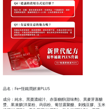
品名：Fe+恆鐵潤妍凍PLUS
成分：純水、黑棗濃縮汁、赤藻糖醇(甜味劑)、異麥芽寡醣
漿、果凍膠(洋菜粉、蒟蒻粉、葡甘露聚醣、刺槐豆膠、玉米