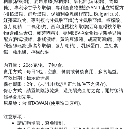
糖膠(粘稠劑)、鹿角菜膠(粘稠劑)、氯化鉀(調味劑)、葡萄
糖)、
專利余甘子萃取物
、
專利全食物型態SAN-1速立補配方
(柑橘濃縮、酵母濃縮、保加利亞乳酸桿菌(L. Bulgaricus)、
紅棗萃取物、
專利複合甘氨酸亞鐵
(含甘氨酸亞鐵、檸檬酸、
麥芽糊精、二氧化矽)、西印度櫻桃萃取物(西印度櫻桃萃取
物(含維生素C)、麥芽糊精))、
專利EBV-X全食物型態孕兒康
配方
(酵母濃縮、柑橘濃縮、黃豌豆濃縮、胡蘿蔔濃縮)、
專
利金絲燕窩
(燕窩萃取物、麥芽糊精) 、乳鐵蛋白、血紅素
鐵、蘋果酸、檸檬酸鈉。
內容量： 20公克/包，7包/盒。
食用方式：每日1包，空腹、餐前或餐後食用，多食無益。
有效日期：標示於盒身。
保存期限：2年。(未開封狀態且正常條件下之保存)。
保存方式：請置於陰涼乾燥、避免陽光直射之處，開封後請
儘早食用完畢。
原產地：台灣TAIWAN (使用進口原料)。
注意事項：
請細嚼慢嚥，避免噎到。