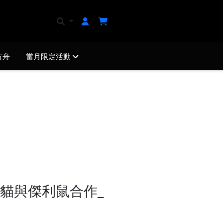
方舟
當月限定活動
貓與傑利鼠合作_